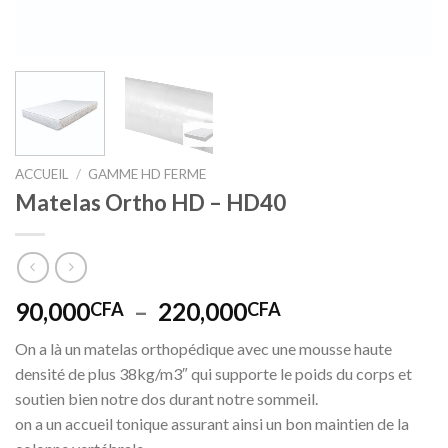
ACCUEIL
/
GAMME HD FERME
Matelas Ortho HD – HD40
Plage
90,000
–
220,000
CFA
CFA
de
On a là un matelas orthopédique avec une mousse haute
prix :
densité de plus 38kg/m3″ qui supporte le poids du corps et
90,000CFA
soutien bien notre dos durant notre sommeil.
à
on a un accueil tonique assurant ainsi un bon maintien de la
220,000CFA