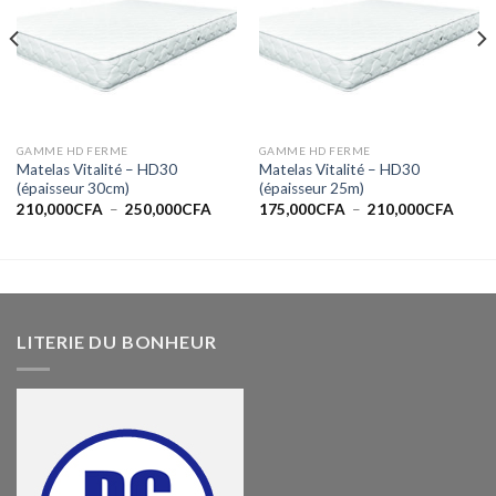
GAMME HD FERME
GAMME HD FERME
Matelas Vitalité – HD30
Matelas Vitalité – HD30
(épaisseur 30cm)
(épaisseur 25m)
e
Plage
Plage
210,000
CFA
–
250,000
CFA
175,000
CFA
–
210,000
CFA
de
de
prix :
prix :
,000CFA
210,000CFA
175,0
à
à
,000CFA
250,000CFA
210,0
LITERIE DU BONHEUR