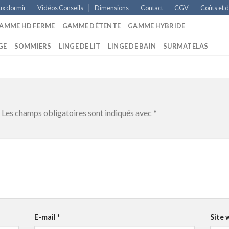
ux dormir
Vidéos Conseils
Dimensions
Contact
CGV
Coûts et d
AMME HD FERME
GAMME DÉTENTE
GAMME HYBRIDE
GE
SOMMIERS
LINGE DE LIT
LINGE DE BAIN
SURMATELAS
Les champs obligatoires sont indiqués avec
*
E-mail
*
Site 