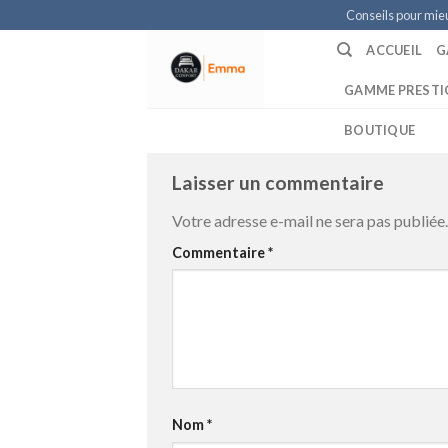
Skip
Conseils pour mie
to
ACCUEIL
G
content
GAMME PRESTI
BOUTIQUE
Laisser un commentaire
Votre adresse e-mail ne sera pas publiée.
Commentaire
*
Nom
*