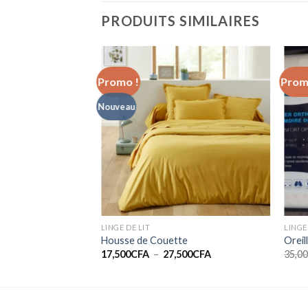
PRODUITS SIMILAIRES
Promo !
Prom
Nouveau
LINGE DE LIT
LINGE
Lit
Housse de Couette
Oreil
Plage
Plage
00
CFA
17,500
CFA
–
27,500
CFA
35,0
de
de
prix :
prix :
15,000CFA
17,500CFA
à
à
27,500CFA
27,500CFA