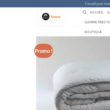
Skip
Conseils pour mie
to
ACCUEIL
G
content
GAMME PRESTI
BOUTIQUE
Promo !