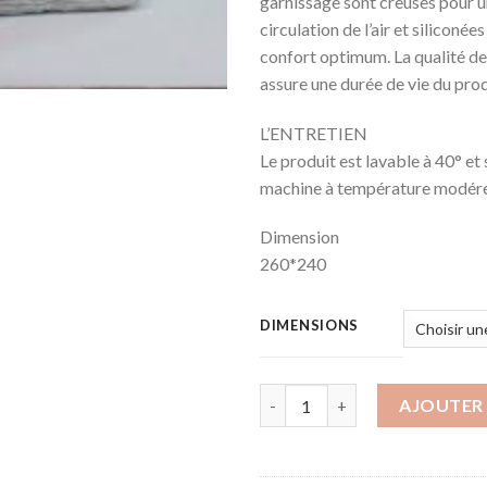
garnissage sont creuses pour u
circulation de l’air et siliconé
confort optimum. La qualité de
assure une durée de vie du prod
L’ENTRETIEN
Le produit est lavable à 40° et
machine à température modér
Dimension
260*240
DIMENSIONS
quantité de Couette Molleton
AJOUTER 