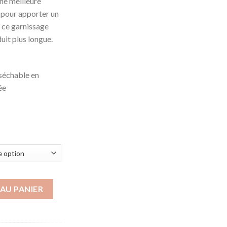
ne meilleure
es pour apporter un
 ce garnissage
uit plus longue.
 séchable en
ée
AU PANIER