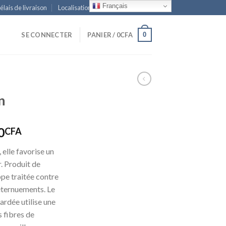
Français
élais de livraison
Localisation
Sitemap
0
SE CONNECTER
PANIER /
0
CFA
n
Plage
0
CFA
de
elle favorise un
prix :
. Produit de
30,000CFA
pe traitée contre
à
 éternuements. Le
45,000CFA
ardée utilise une
s fibres de