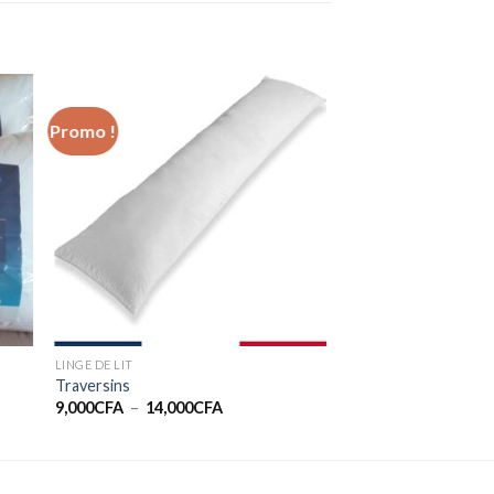
Promo !
LINGE DE LIT
Traversins
Plage
9,000
CFA
–
14,000
CFA
de
prix :
9,000CFA
à
14,000CFA