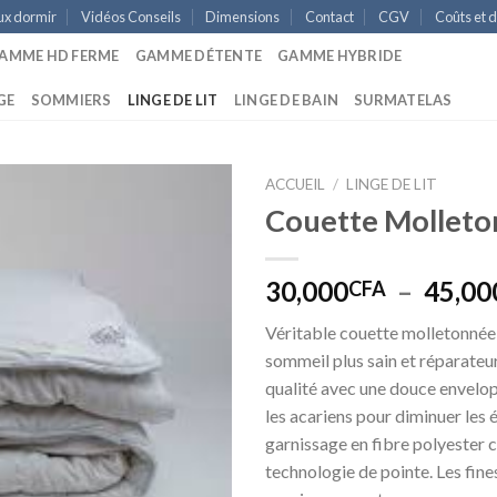
ux dormir
Vidéos Conseils
Dimensions
Contact
CGV
Coûts et d
AMME HD FERME
GAMME DÉTENTE
GAMME HYBRIDE
GE
SOMMIERS
LINGE DE LIT
LINGE DE BAIN
SURMATELAS
ACCUEIL
/
LINGE DE LIT
Couette Molleto
30,000
–
45,00
CFA
Véritable couette molletonnée, 
sommeil plus sain et réparateur
qualité avec une douce envelop
les acariens pour diminuer les
garnissage en fibre polyester c
technologie de pointe. Les fine