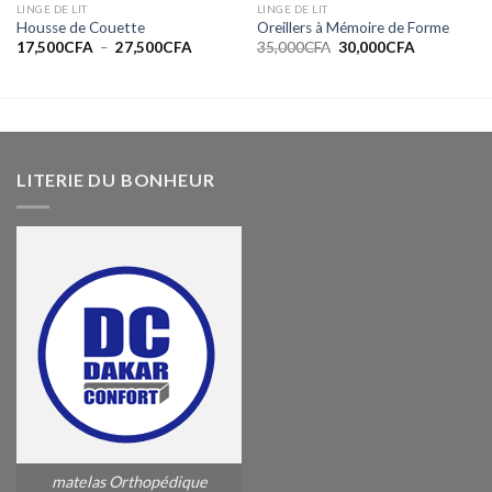
LINGE DE LIT
LINGE DE LIT
Housse de Couette
Oreillers à Mémoire de Forme
Plage
Le
Le
17,500
CFA
–
27,500
CFA
35,000
CFA
30,000
CFA
de
prix
prix
prix :
initial
actuel
17,500CFA
était :
est :
à
35,000CFA.
30,000CFA.
27,500CFA
LITERIE DU BONHEUR
matelas Orthopédique