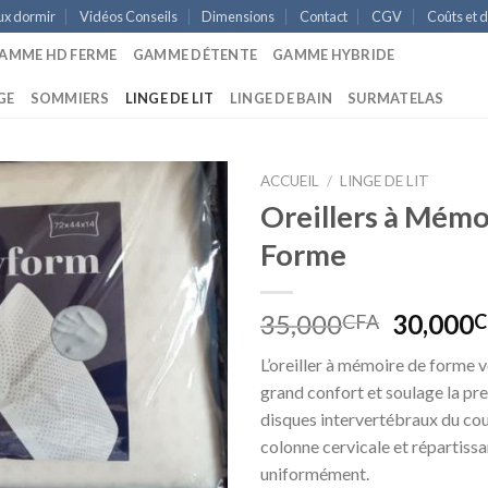
ux dormir
Vidéos Conseils
Dimensions
Contact
CGV
Coûts et d
AMME HD FERME
GAMME DÉTENTE
GAMME HYBRIDE
GE
SOMMIERS
LINGE DE LIT
LINGE DE BAIN
SURMATELAS
ACCUEIL
/
LINGE DE LIT
Oreillers à Mémo
Forme
Le
35,000
30,000
CFA
C
prix
L’oreiller à mémoire de forme v
initial
grand confort et soulage la pre
était :
disques intervertébraux du cou,
35,000C
colonne cervicale et répartissa
uniformément.