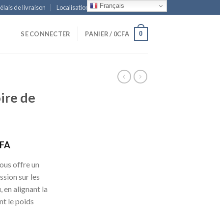
Français
élais de livraison
Localisation
Sitemap
0
SE CONNECTER
PANIER /
0
CFA
ire de
Le
FA
prix
ous offre un
actuel
ssion sur les
est :
 en alignant la
FA.
30,000CFA.
nt le poids