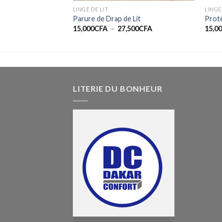
LINGE DE LIT
LINGE
Parure de Drap de Lit
Prot
Plage
Plage
0
CFA
15,000
CFA
–
27,500
CFA
15,0
de
de
prix :
prix :
9,000CFA
15,000CFA
à
à
14,000CFA
27,500CFA
LITERIE DU BONHEUR