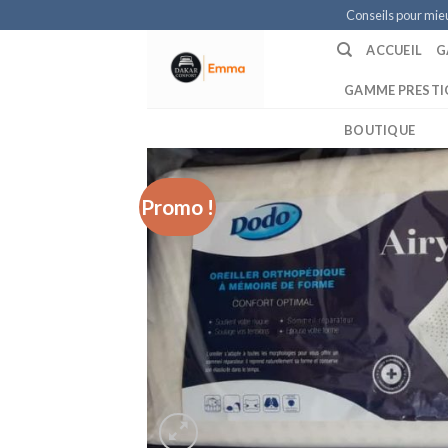
Skip
Conseils pour mie
to
ACCUEIL
G
content
GAMME PRESTI
BOUTIQUE
Promo !