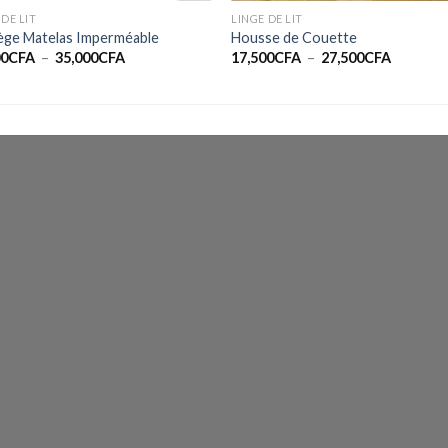
 DE LIT
LINGE DE LIT
ège Matelas Imperméable
Housse de Couette
Plage
Plage
00
CFA
–
35,000
CFA
17,500
CFA
–
27,500
CFA
de
de
prix :
prix :
15,000CFA
17,500C
à
à
35,000CFA
27,500C