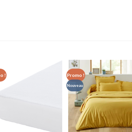
o !
Promo !
Nouveau