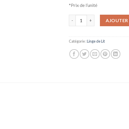
*Prix de l’unité
quantité de Oreillers à Mémoi
AJOUTER 
Catégorie :
Linge de Lit