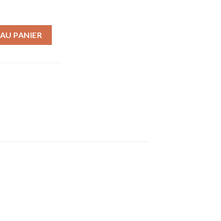
re de Forme
AU PANIER